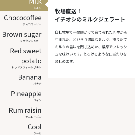
Milk
ミルク
牧場直送！
Chococoffee
イチオシのミルクジェラート
チョココーヒー
Brown sugar
自社牧場で手間暇かけて育てられた乳牛から
生まれた、とびきり濃厚なミルク。搾りたて
ブラウンシュガー
ミルクの旨味を閉じ込めた、濃厚でフレッシ
Red sweet
ュな味わいです。とろけるような口当たりを
potato
楽しめます。
レッドスウィートポテト
Banana
バナナ
Pineapple
パイン
Rum raisin
ラムレーズン
Cool
クール