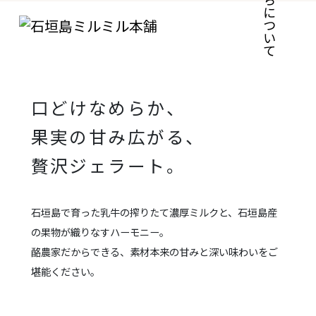
自然の甘さがギュッと詰まった、
FLAVOR
絶品ジェラート。
Milk
Chococoffee
Brown sugar
口どけなめらか、
Red sweet potato
果実の甘み広がる、
Banana
Pineapple
贅沢ジェラート。
Rum raisin
Cool
Mango
石垣島で育った乳牛の搾りたて濃厚ミルクと、石垣島産
の果物が織りなすハーモニー。
& More
酪農家だからできる、素材本来の甘みと深い味わいをご
堪能ください。