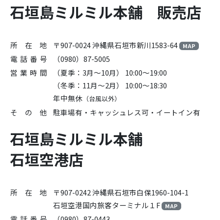
石垣島ミルミル本舗
販売店
所 在 地
〒907-0024 沖縄県石垣市新川1583-64
MAP
電話番号
（0980）87-5005
営業時間
（夏季：3月～10月）
10:00～19:00
（冬季：11月～2月）
10:00～18:30
年中無休
（台風以外）
そ の 他
駐車場有・キャッシュレス可・イートイン有
石垣島ミルミル本舗
石垣空港店
所 在 地
〒907-0242 沖縄県石垣市白保1960-104-1
石垣空港国内旅客ターミナル１F
MAP
電話番号
（0980）87-0443