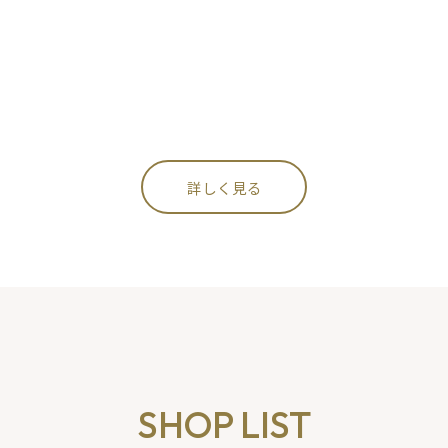
果物の甘みを最大限に引き出すため、加糖は最小限に
抑え、素材本来の美味しさを存分に味わえるように仕
上げました。
詳しく見る
SHOP LIST